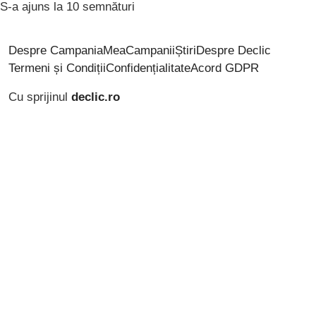
S-a ajuns la 10 semnături
Despre CampaniaMea
Campanii
Știri
Despre Declic
Termeni și Condiții
Confidențialitate
Acord GDPR
Cu sprijinul
declic.ro