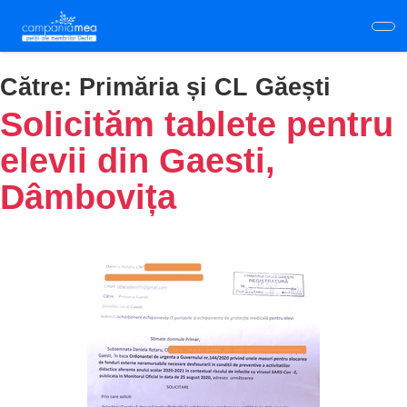
Skip
to
main
content
Către:
Primăria și CL Găești
Solicităm tablete pentru
elevii din Gaesti,
Dâmbovița