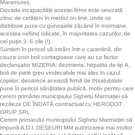
Maramureș.
Dovada incapacității acestei firme este sesizată
zilnic de cetățeni în mediul on-line, unde se
distribuie poze cu gunoaiele zăcând în mormane,
acestea nefiind ridicate, în majoritatea cazurilor, de
cel puțin 3 -5 zile (!).
Suntem în pericol să intrăm într-o carantină, din
cauza unor boli contagioase care au ca factor
declanșator MIZERIA: dezinteria, hepatita de tip A,
boli de piele greu vindecabile mai ales în cazul
copiilor, deoarece această firmă de INsalubitate
pune în pericol sănătatea publică, motiv pentru care
cerem primăriei municipiului Sighetu Marmației să
rezilieze DE ÎNDATĂ contractual cu HERODOT
GRUP SRL.
Cerem primarului municipiului Sighetu Marmației să
impună A.D.I. DEȘEURI MM autorizarea mai multor