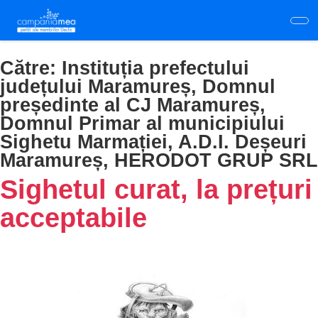
Skip
to
main
content
Către:
Instituția prefectului
județului Maramureș, Domnul
președinte al CJ Maramureș,
Domnul Primar al municipiului
Sighetu Marmației, A.D.I. Deșeuri
Maramureș, HERODOT GRUP SRL
Sighetul curat, la prețuri
acceptabile