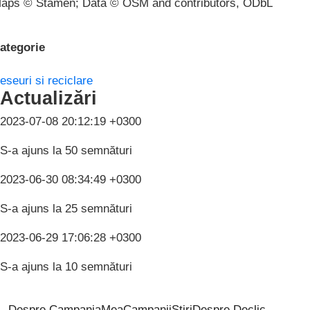
aps © Stamen; Data © OSM and contributors, ODbL
ategorie
eseuri si reciclare
Actualizări
2023-07-08 20:12:19 +0300
S-a ajuns la 50 semnături
2023-06-30 08:34:49 +0300
S-a ajuns la 25 semnături
2023-06-29 17:06:28 +0300
S-a ajuns la 10 semnături
Despre CampaniaMea
Campanii
Știri
Despre Declic