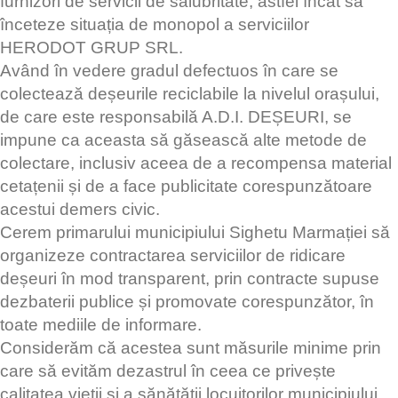
furnizori de servicii de salubritate, astfel încât să
înceteze situația de monopol a serviciilor
HERODOT GRUP SRL.
Având în vedere gradul defectuos în care se
colectează deșeurile reciclabile la nivelul orașului,
de care este responsabilă A.D.I. DEȘEURI, se
impune ca aceasta să găsească alte metode de
colectare, inclusiv aceea de a recompensa material
cetațenii și de a face publicitate corespunzătoare
acestui demers civic.
Cerem primarului municipiului Sighetu Marmației să
organizeze contractarea serviciilor de ridicare
deșeuri în mod transparent, prin contracte supuse
dezbaterii publice și promovate corespunzător, în
toate mediile de informare.
Considerăm că acestea sunt măsurile minime prin
care să evităm dezastrul în ceea ce privește
calitatea vietii și a sănătății locuitorilor municipiului