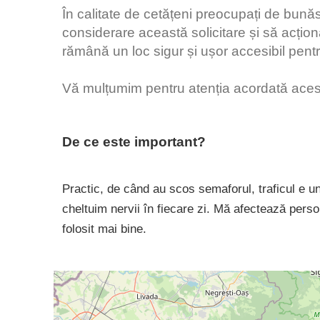
În calitate de cetățeni preocupați de bunăs
considerare această solicitare și să acțio
rămână un loc sigur și ușor accesibil pentru to
Vă mulțumim pentru atenția acordată acest
De ce este important?
Practic, de când au scos semaforul, traficul e un 
cheltuim nervii în fiecare zi. Mă afectează perso
folosit mai bine.