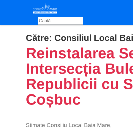
Skip
to
main
content
Către:
Consiliul Local Ba
Reinstalarea S
Intersecția Bul
Republicii cu 
Coșbuc
Stimate Consiliu Local Baia Mare,