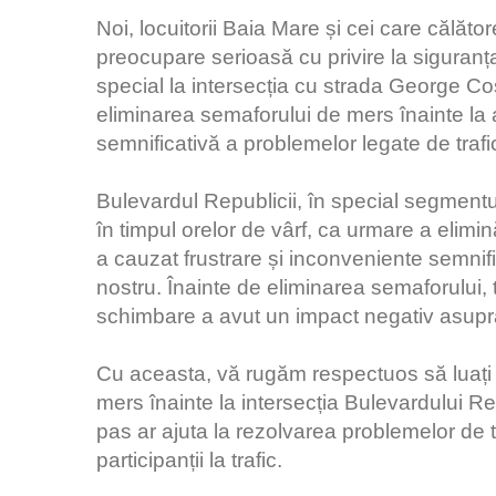
Noi, locuitorii Baia Mare și cei care călăto
preocupare serioasă cu privire la siguranța
special la intersecția cu strada George C
eliminarea semaforului de mers înainte la 
semnificativă a problemelor legate de trafic
Bulevardul Republicii, în special segmentu
în timpul orelor de vârf, ca urmare a elimi
a cauzat frustrare și inconveniente semnifica
nostru. Înainte de eliminarea semaforului, tr
schimbare a avut un impact negativ asupra v
Cu aceasta, vă rugăm respectuos să luați 
mers înainte la intersecția Bulevardului 
pas ar ajuta la rezolvarea problemelor de tr
participanții la trafic.