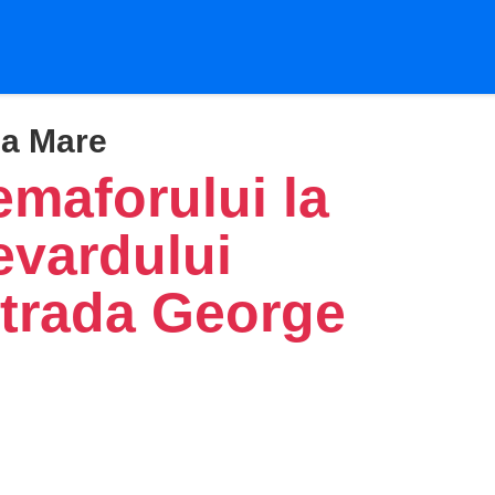
ia Mare
emaforului la
evardului
Strada George