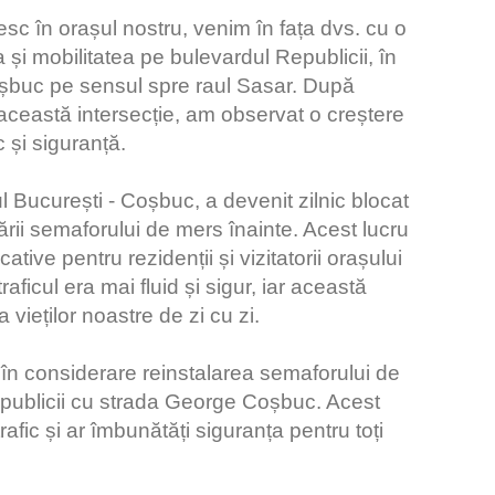
resc în orașul nostru, venim în fața dvs. cu o
 și mobilitatea pe bulevardul Republicii, în
oșbuc pe sensul spre raul Sasar. După
această intersecție, am observat o creștere
 și siguranță.
l București - Coșbuc, a devenit zilnic blocat
nării semaforului de mers înainte. Acest lucru
tive pentru rezidenții și vizitatorii orașului
aficul era mai fluid și sigur, iar această
ieților noastre de zi cu zi.
în considerare reinstalarea semaforului de
Republicii cu strada George Coșbuc. Acest
afic și ar îmbunătăți siguranța pentru toți