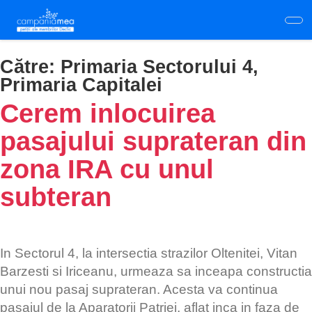
Skip
to
main
content
Către:
Primaria Sectorului 4,
Primaria Capitalei
Cerem inlocuirea
pasajului suprateran din
zona IRA cu unul
subteran
In Sectorul 4, la intersectia strazilor Oltenitei, Vitan
Barzesti si Iriceanu, urmeaza sa inceapa constructia
unui nou pasaj suprateran. Acesta va continua
pasajul de la Aparatorii Patriei, aflat inca in faza de