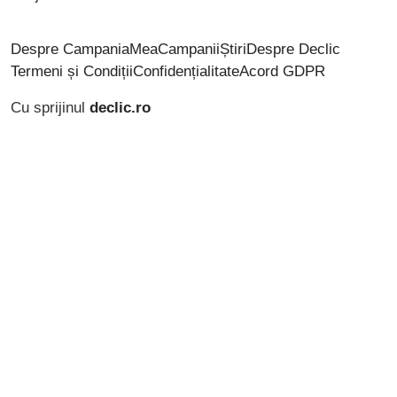
Despre CampaniaMea
Campanii
Știri
Despre Declic
Termeni și Condiții
Confidențialitate
Acord GDPR
Cu sprijinul
declic.ro