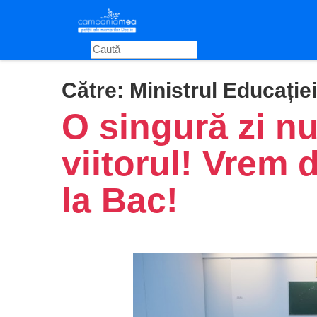
Skip
to
main
content
Către:
Ministrul Educației
O singură zi n
viitorul! Vrem 
la Bac!