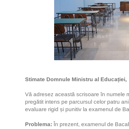
Stimate Domnule Ministru al Educației,
Vă adresez această scrisoare în numele mii
pregătit intens pe parcursul celor patru an
evaluare rigid și punitiv la examenul de B
Problema:
În prezent, examenul de Bacala