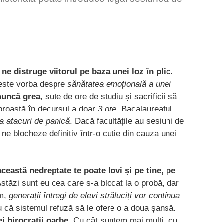
 ne distruge viitorul pe baza unei loz în plic
.
 este vorba despre
sănătatea emoțională a unei
muncă grea
, sute de ore de studiu și sacrificii să
proastă în decursul a doar
3 ore
. Bacalaureatul
la atacuri de panică
. Dacă facultățile au sesiuni de
ne blocheze definitiv într-o cutie din cauza unei
această nedreptate te poate lovi și pe tine, pe
Astăzi sunt eu cea care s-a blocat la o probă, dar
um,
generații întregi de elevi străluciți vor continua
 că sistemul refuză să le ofere o a doua șansă.
i birocrații oarbe.
Cu cât suntem mai mulți, cu