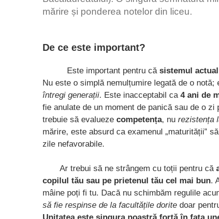
mărire și ponderea notelor din liceu.
De ce este important?
Este important pentru că
sistemul actual
Nu este o simplă nemulțumire legată de o notă;
întregi generații
. Este inacceptabil ca
4 ani de 
fie anulate de un moment de panică sau de o zi 
trebuie să evalueze
competența
, nu
rezistența 
mărire, este absurd ca examenul „maturității” să 
zile nefavorabile.
Ar trebui să ne strângem cu toții pentru că
copilul tău sau pe prietenul tău cel mai bun
. 
mâine poți fi tu. Dacă nu schimbăm regulile ac
să fie respinse de la facultățile dorite
doar pentru
Unitatea este singura noastră forță în fața une