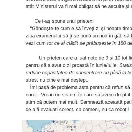
atât Ministerul va fi mai obligat să ne asculte 
Ce i-aş spune unui prieten:
"Gândește-te cum e să înveți zi și noapte timp de
ziua examenului să ți se pună un nod în gât, să 
vezi cum
tot ce ai clădit se prăbușește în 180 d
Un prieten care a luat note de 9 și 10 tot lic
pentru că a avut o zi proastă în iunie/iulie.
Statis
reduce capacitatea de concentrare cu până la 5
stres, nu cine e mai deștept.
Îmi pasă de problema asta pentru că refuz să ac
noroc. Vreau un sistem în care să avem dreptul 
știm că putem mai mult. Semnează această petiți
de a fi evaluați corect, ca oameni, nu ca roboți!