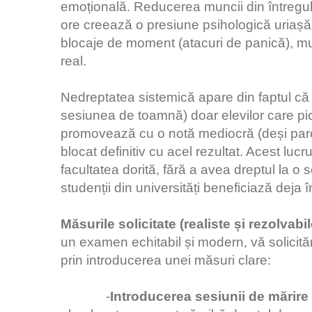
emoțională. Reducerea muncii din întregul l
ore creează o presiune psihologică uriașă.
blocaje de moment (atacuri de panică), mulț
real.
Nedreptatea sistemică apare din faptul că 
sesiunea de toamnă) doar elevilor care pi
promovează cu o notă mediocră (deși parcu
blocat definitiv cu acel rezultat. Acest lu
facultatea dorită, fără a avea dreptul la o
studenții din universități beneficiază deja 
Măsurile solicitate (realiste și rezolvabil
un examen echitabil și modern, vă solicit
prin introducerea unei măsuri clare:
-
Introducerea sesiunii de mărire