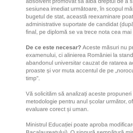
absolvent promovat să aibă dreptul de a
sesiunea imediat următoare, în scopul mări
bugetul de stat, această reexaminare poate
administrative suportate de candidat (după 
final, pe diplomă se va trece nota cea mai
De ce este necesar?
Aceste măsuri nu pr
examenului, ci alinierea României la stan
abandonul universitar cauzat de ratarea ad
proaste și vor muta accentul de pe „noro
timp”.
Vă solicităm să analizați aceste propuneri l
metodologie pentru anul școlar următor, of
evaluare corect și uman.
Ministrul Educației poate aproba modificar
Bacalaureatului). O singură semnătură min