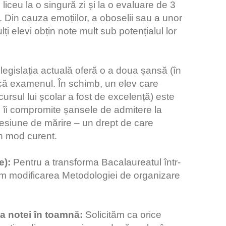
iceu la o singură zi și la o evaluare de 3
 Din cauza emoțiilor, a oboselii sau a unor
i elevi obțin note mult sub potențialul lor
legislația actuală oferă o a doua șansă (în
că examenul. În schimb, un elev care
rsul lui școlar a fost de excelență) este
cru îi compromite șansele de admitere la
 sesiune de mărire – un drept de care
în mod curent.
e):
Pentru a transforma Bacalaureatul într-
ăm modificarea Metodologiei de organizare
 a notei în toamnă:
Solicităm ca orice