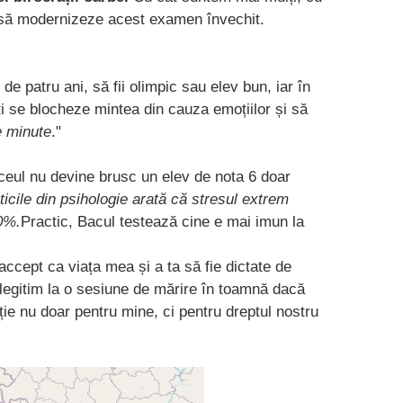
și să modernizeze acest examen învechit.
 patru ani, să fii olimpic sau elev bun, iar în
ți se blocheze mintea din cauza emoțiilor și să
e minute
."
eul nu devine brusc un elev de nota 6 doar
ticile din psihologie arată că stresul extrem
0%.
Practic, Bacul testează cine e mai imun la
cept ca viața mea și a ta să fie dictate de
legitim la o sesiune de mărire în toamnă dacă
e nu doar pentru mine, ci pentru dreptul nostru