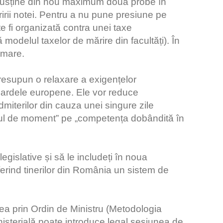
 susține din nou maximum două probe în
rii notei. Pentru a nu pune presiune pe
 fi organizată contra unei taxe
modelul taxelor de mărire din facultăți). În
 mare.
esupun o relaxare a exigențelor
dardele europene. Ele vor reduce
miterilor din cauza unei singure zile
cul de moment” pe „competența dobândită în
egislative și să le includeți în noua
erind tinerilor din România un sistem de
ea prin Ordin de Ministru (Metodologia
isterială poate introduce legal sesiunea de