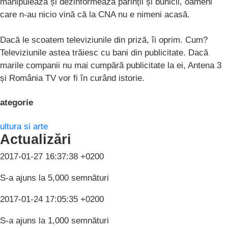
manipulează și dezinformează părinții și bunicii, oameni
care n-au nicio vină că la CNA nu e nimeni acasă.
Dacă le scoatem televiziunile din priză, îi oprim. Cum?
Televiziunile astea trăiesc cu bani din publicitate. Dacă
marile companii nu mai cumpără publicitate la ei, Antena 3
și România TV vor fi în curând istorie.
ategorie
ultura si arte
Actualizări
2017-01-27 16:37:38 +0200
S-a ajuns la 5,000 semnături
2017-01-24 17:05:35 +0200
S-a ajuns la 1,000 semnături