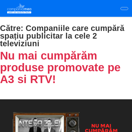
Skip
to
main
content
Către:
Companiile care cumpără
spațiu publicitar la cele 2
televiziuni
Nu mai cumpărăm
produse promovate pe
A3 si RTV!