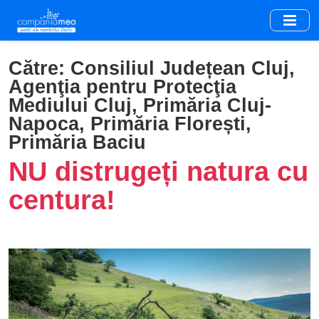
Skip
to
main
content
Către:
Consiliul Județean Cluj,
Agenţia pentru Protecţia
Mediului Cluj, Primăria Cluj-
Napoca, Primăria Florești,
Primăria Baciu
NU distrugeți natura cu
centura!