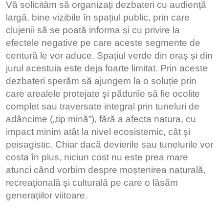
Vă solicităm să organizați dezbateri cu audiență
largă, bine vizibile în spațiul public, prin care
clujenii să se poată informa și cu privire la
efectele negative pe care aceste segmente de
centură le vor aduce. Spațiul verde din oraș și din
jurul acestuia este deja foarte limitat. Prin aceste
dezbateri sperăm să ajungem la o soluție prin
care arealele protejate și pădurile să fie ocolite
complet sau traversate integral prin tuneluri de
adâncime („tip mină”), fără a afecta natura, cu
impact minim atât la nivel ecosistemic, cât și
peisagistic. Chiar dacă devierile sau tunelurile vor
costa în plus, niciun cost nu este prea mare
atunci când vorbim despre moștenirea naturală,
recreațională și culturală pe care o lăsăm
generațiilor viitoare.