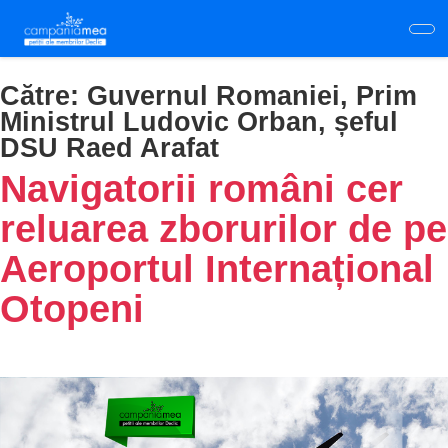
Skip
to
main
content
Către:
Guvernul Romaniei, Prim
Ministrul Ludovic Orban, șeful
DSU Raed Arafat
Navigatorii români cer
reluarea zborurilor de pe
Aeroportul Internațional
Otopeni