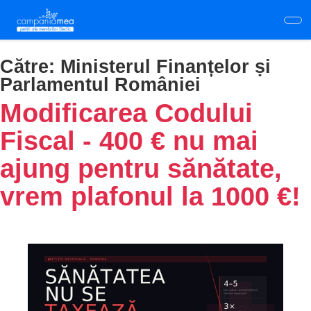
Skip
to
main
content
Către:
Ministerul Finanțelor ṣi
Parlamentul României
Modificarea Codului
Fiscal - 400 € nu mai
ajung pentru sănătate,
vrem plafonul la 1000 €!