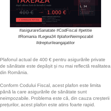
#asigurareSanatate #CodFiscal #petitie
#Romania #Legea34 #plafonNeimpozabil
#drepturileangajatilor
Plafonul actual de 400 € pentru asigurările private
de sănătate este depășit și nu mai reflectă realitatea
din România.
Conform Codului Fiscal, acest plafon este limita
până la care asigurările de sănătate sunt
neimpozabile. Problema este că, din cauza creșterii
prețurilor, acest plafon este atins foarte rapid.