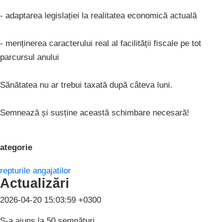
- adaptarea legislației la realitatea economică actuală
- menținerea caracterului real al facilității fiscale pe tot
parcursul anului
Sănătatea nu ar trebui taxată după câteva luni.
Semnează și susține această schimbare necesară!
ategorie
repturile angajatilor
Actualizări
2026-04-20 15:03:59 +0300
S-a ajuns la 50 semnături