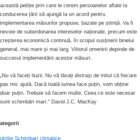
această petiție prin care le cerem persoanelor aflate la
conducerea țării să ajungă la un acord pentru
implementarea măsurilor propuse, bazate pe știință. Va fi
nevoie de subordonarea intereselor naționale, precum este
creșterea economică continuă, în scopul susținerii binelui
general, mai mare și mai larg. Viitorul omenirii depinde de
succesul implementării acestor măsuri.
„Nu vă faceți iluzii. Nu vă lăsați distrași de mitul că fiecare
pas mic ajută. Dacă toată lumea face puțin, vom obține
doar puțin. Trebuie să facem multe. Ceea ce este necesar
sunt schimbări mari.” David J.C. MacKay
ategorii
utritie
Schimbari climatice