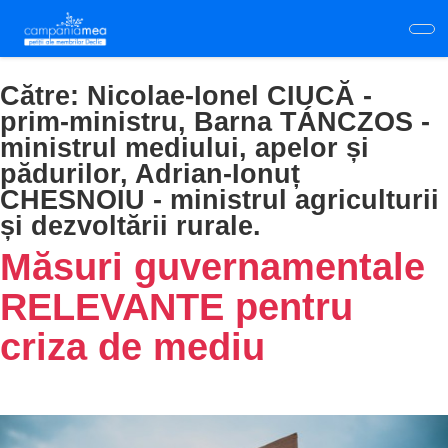
Skip
to
main
content
Către:
Nicolae-Ionel CIUCĂ -
prim-ministru, Barna TÁNCZOS -
ministrul mediului, apelor și
pădurilor, Adrian-Ionuț
CHESNOIU - ministrul agriculturii
și dezvoltării rurale.
Măsuri guvernamentale
RELEVANTE pentru
criza de mediu