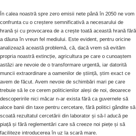
În calea noastră spre zero emisii nete până în 2050 ne vom
confrunta cu o creștere semnificativă a necesarului de
hrană și cu provocarea de a crește toată această hrană fără
a dăuna în vreun fel mediului. Este evident, pentru oricine
analizează această problemă, că, dacă vrem să evităm
propria noastră extincție, agricultura pe care o cunoaștem
astăzi are nevoie de o transformare urgentă, iar datorită
muncii extraordinare a oamenilor de știință, știm exact ce
avem de făcut. Avem nevoie de schimbări mari pe care
trebuie să le ce cerem politicienilor aleși de noi, deoarece
descoperirile nici măcar n-ar exista fără ca guvernele să
aloce banii din taxe pentru cercetare, fără politici gândite să
scoată rezultatul cercetării din laborator și să-l aducă pe
piață și fără reglementări care să creeze noi piețe și să
faciliteze introducerea în uz la scară mare.