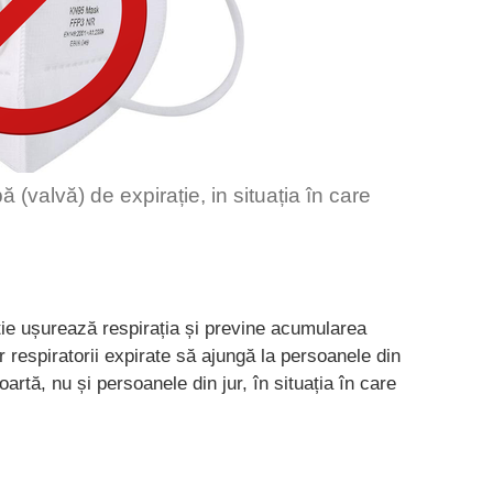
(valvă) de expirație, in situația în care
ie ușurează respirația și previne acumularea
or respiratorii expirate să ajungă la persoanele din
artă, nu și persoanele din jur, în situația în care