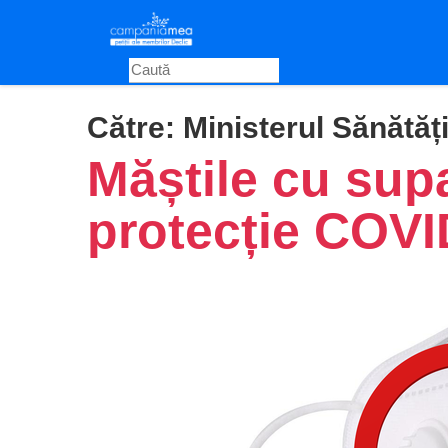
Skip
to
main
content
Către:
Ministerul Sănătăți
Măștile cu sup
protecție COVI