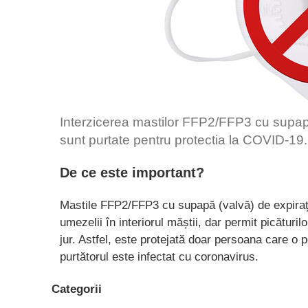
Interzicerea mastilor FFP2/FFP3 cu supapă 
sunt purtate pentru protectia la COVID-19.
De ce este important?
Mastile FFP2/FFP3 cu supapă (valvă) de expiraț
umezelii în interiorul măștii, dar permit picăturil
jur. Astfel, este protejată doar persoana care o po
purtătorul este infectat cu coronavirus.
Categorii