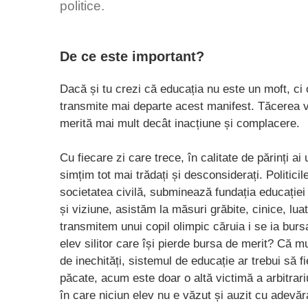
politice.
De ce este important?
Dacă și tu crezi că educația nu este un moft, ci o
transmite mai departe acest manifest. Tăcerea vin
merită mai mult decât inacțiune și complacere.
Cu fiecare zi care trece, în calitate de părinți 
simțim tot mai trădați și desconsiderați. Politici
societatea civilă, subminează fundația educație
și viziune, asistăm la măsuri grăbite, cinice, lu
transmitem unui copil olimpic căruia i se ia bu
elev silitor care își pierde bursa de merit? Că m
de inechități, sistemul de educație ar trebui să fie
păcate, acum este doar o altă victimă a arbitrari
în care niciun elev nu e văzut și auzit cu adevăr