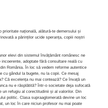
 prioritate națională, alătură-te demersului și
ovată a părinților ucide speranța, copiii noștri
ai unor elevi din sistemul învățământ românesc ne
le incoerente, adoptate fără consultare reală cu
i din România. În loc să vedem reforme autentice
ate cu gândul la bugete, nu la copii. Ce mesaj
rsa? Că excelența nu mai contează? Ce învață un
unca nu e răsplătită? Într-o societate deja sufocată
 un refugiu al corectitudinii și al valorilor. Din
ului politic. Clasa supraaglomerată devine un loc
at, un loc în care niciun profesor nu mai poate