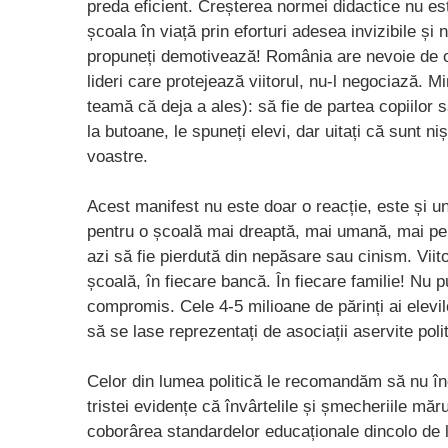
preda eficient. Creșterea normei didactice nu este
școala în viață prin eforturi adesea invizibile și
propuneți demotivează! România are nevoie de o
lideri care protejează viitorul, nu-l negociază. M
teamă că deja a ales): să fie de partea copiilor sa
la butoane, le spuneți elevi, dar uitați că sunt ni
voastre.
Acest manifest nu este doar o reacție, este și 
pentru o școală mai dreaptă, mai umană, mai pe
azi să fie pierdută din nepăsare sau cinism. Viito
școală, în fiecare bancă. În fiecare familie! Nu 
compromis. Cele 4-5 milioane de părinți ai elevil
să se lase reprezentați de asociații aservite poli
Celor din lumea politică le recomandăm să nu înc
tristei evidențe că învârtelile și șmecheriile m
coborârea standardelor educaționale dincolo de l