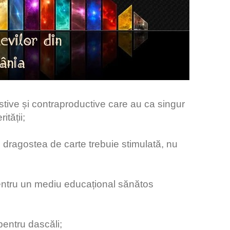
stive și contraproductive care au ca singur
ității;
e, dragostea de carte trebuie stimulată, nu
pentru un mediu educațional sănătos
 pentru dascăli;