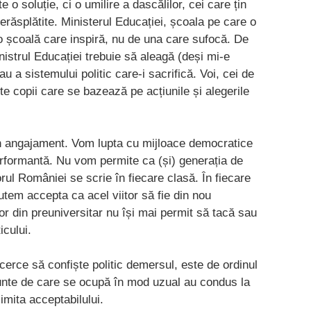
 o soluție, ci o umilire a dascălilor, cei care țin
 nerăsplătite. Ministerul Educației, școala pe care o
 școală care inspiră, nu de una care sufocă. De
inistrul Educației trebuie să aleagă (deși mi-e
u a sistemului politic care-i sacrifică. Voi, cei de
ște copii care se bazează pe acțiunile și alegerile
un angajament. Vom lupta cu mijloace democratice
rformantă. Nu vom permite ca (și) generația de
rul României se scrie în fiecare clasă. În fiecare
putem accepta ca acel viitor să fie din nou
or din preuniversitar nu își mai permit să tacă sau
ticului.
erce să confiște politic demersul, este de ordinul
ărunte de care se ocupă în mod uzual au condus la
imita acceptabilului.