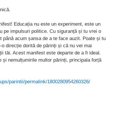
rnică.
ifest! Educația nu este un experiment, este un
 pe impulsuri politice. Cu siguranță și tu vrei o
ut până acum șansa de a te face auzit. Poate și tu
o direcție dorită de părinți și că nu vei mai
i tăi. Acest manifest este departe de a fi ideal.
și nemulțumirile multor părinți, principala forță
ups/parintii/permalink/1800280954260326/