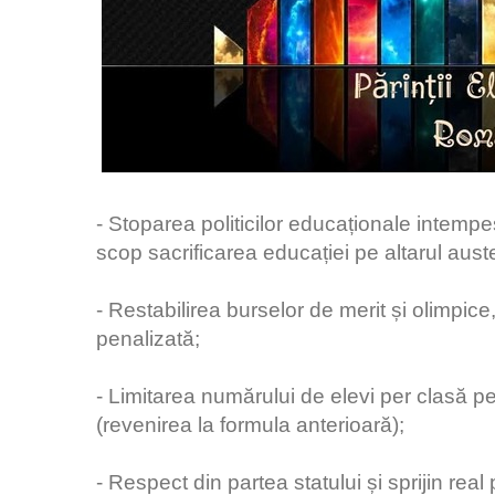
- Stoparea politicilor educaționale intempe
scop sacrificarea educației pe altarul auster
- Restabilirea burselor de merit și olimpic
penalizată;
- Limitarea numărului de elevi per clasă 
(revenirea la formula anterioară);
- Respect din partea statului și sprijin real