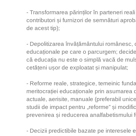
- Transformarea părinților în parteneri real
contributori și furnizori de semnături apro
de acest tip);
- Depolitizarea învățământului românesc, c
educaționale pe care o parcurgem; deciden
că educația nu este o simplă vacă de muls
cetățeni ușor de exploatat și manipulat;
- Reforme reale, strategice, temeinic fun
meritocrației educaționale prin asumarea d
actuale, aerisite, manuale (preferabil unice)
studii de impact pentru „reforme” și modif
prevenirea și reducerea analfabetismului fu
- Decizii predictibile bazate pe interesele 