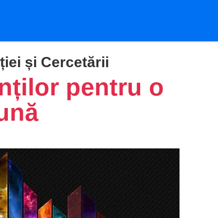
iei și Cercetării
nților pentru o
bună