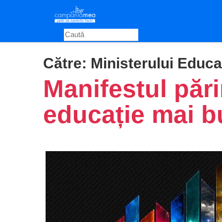
Skip
to
main
content
Către:
Ministerului Educaț
Manifestul pări
educație mai 