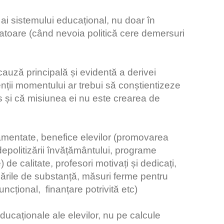
i ai sistemului educațional, nu doar în
batoare (când nevoia politică cere demersuri
auză principală și evidentă a derivei
ții momentului ar trebui să conștientizeze
 și că misiunea ei nu este crearea de
damentate, benefice elevilor (promovarea
epolitizării învățământului, programe
 de calitate, profesori motivați și dedicați,
icările de substanță, măsuri ferme pentru
ncțional, finanțare potrivită etc)
educaționale ale elevilor, nu pe calcule