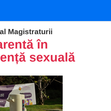
al Magistraturii
arentă în
lență sexuală