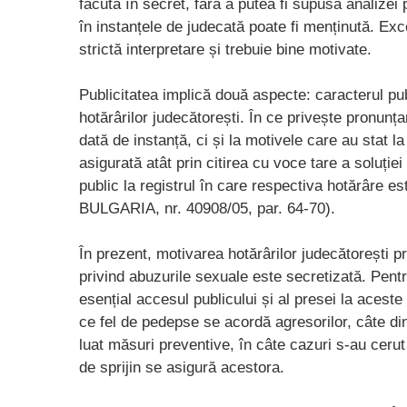
făcută în secret, fără a putea fi supusă analizei 
în instanțele de judecată poate fi menținută. Excep
strictă interpretare și trebuie bine motivate.
Publicitatea implică două aspecte: caracterul pub
hotărârilor judecătorești. În ce privește pronunț
dată de instanță, ci și la motivele care au stat 
asigurată atât prin citirea cu voce tare a soluției
public la registrul în care respectiva hotărâre
BULGARIA, nr. 40908/05, par. 64-70).
În prezent, motivarea hotărârilor judecătorești p
privind abuzurile sexuale este secretizată. Pentr
esențial accesul publicului și al presei la aceste
ce fel de pedepse se acordă agresorilor, câte di
luat măsuri preventive, în câte cazuri s-au cerut
de sprijin se asigură acestora.