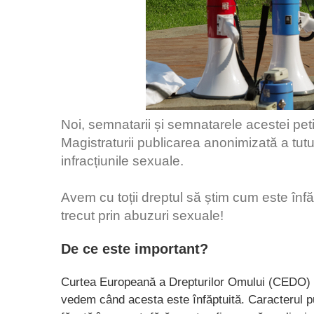
Noi, semnatarii și semnatarele acestei petiț
Magistraturii publicarea anonimizată a tutur
infracțiunile sexuale.
Avem cu toții dreptul să știm cum este înfăp
trecut prin abuzuri sexuale!
De ce este important?
Curtea Europeană a Drepturilor Omului (CEDO) cer
vedem când acesta este înfăptuită. Caracterul publ