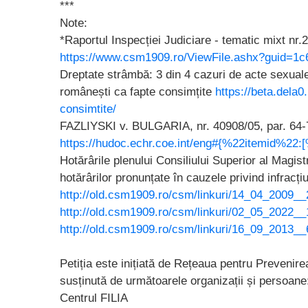
***
Note:
*Raportul Inspecției Judiciare - tematic mixt nr
https://www.csm1909.ro/ViewFile.ashx?guid=1
Dreptate strâmbă: 3 din 4 cazuri de acte sexuale
românești ca fapte consimțite
https://beta.dela0
consimtite/
FAZLIYSKI v. BULGARIA, nr. 40908/05, par. 64-
https://hudoc.echr.coe.int/eng#{%22itemid%22
Hotărârile plenului Consiliului Superior al Magist
hotărârilor pronunțate în cauzele privind infracți
http://old.csm1909.ro/csm/linkuri/14_04_2009__
http://old.csm1909.ro/csm/linkuri/02_05_2022_
http://old.csm1909.ro/csm/linkuri/16_09_2013__
Petiția este inițiată de Rețeaua pentru Prevenir
susținută de următoarele organizații și persoane
Centrul FILIA