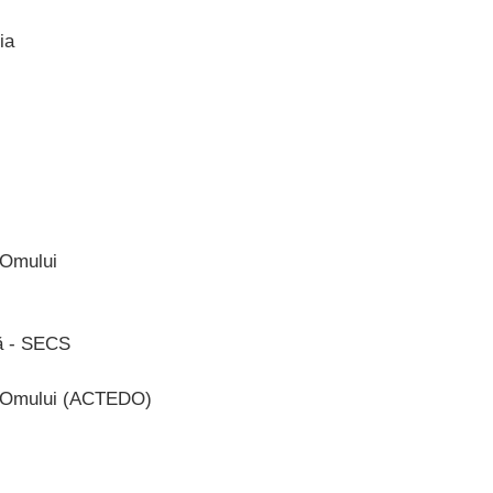
ia
e Omului
lă - SECS
le Omului (ACTEDO)