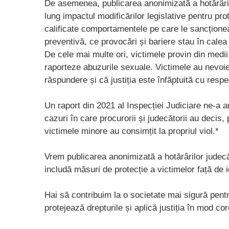
De asemenea, publicarea anonimizată a hotărâri
lung impactul modificărilor legislative pentru pro
calificate comportamentele pe care le sancționea
preventivă, ce provocări și bariere stau în calea p
De cele mai multe ori, victimele provin din medii 
raporteze abuzurile sexuale. Victimele au nevoie
răspundere și că justiția este înfăptuită cu respec
Un raport din 2021 al Inspecției Judiciare ne-a a
cazuri în care procurorii și judecătorii au decis
victimele minore au consimțit la propriul viol.*
Vrem publicarea anonimizată a hotărârilor judecăt
includă măsuri de protecție a victimelor față de i
Hai să contribuim la o societate mai sigură pentr
protejează drepturile și aplică justiția în mod cor