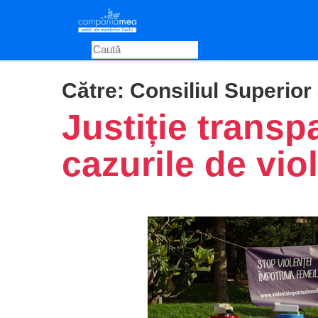
Skip
to
main
content
Către:
Consiliul Superior 
Justiție transp
cazurile de vio