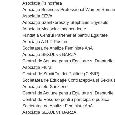
Asociația Psihosfera
Asociația Business Professional Women Roman
Asociația SEVA
Asociația Szentkereszty Stephanie Egyesüle
Asociația Moașelor Independente
Fundația Centrul Parteneriat pentru Egalitate
Asociația A.R.T. Fusion
Societatea de Analize Feministe AnA
Asociația SEXUL vs BARZA
Centrul de Acțiune pentru Egalitate și Drepturil
Asociația Plural
Centrul de Studii în Idei Politice (CeSIP)
Societatea de Educație Contraceptivă și Sexua
Asociația Iele-Sânziene
Centrul de Acțiune pentru Egalitate și Drepturi
Centrul de Resurse pentru participare publică
Societatea de Analize Feministe AnA
Asociația SEXUL vs BARZA