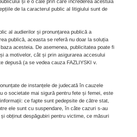
publicului și e o cale prin care încrederea acestuia
țiile de la caracterul public al litigiului sunt de
lic al audierilor și pronunțarea publică a
area publică, aceasta se referă nu doar la soluția
la baza acesteia. De asemenea, publicitatea poate fi
 și a motivelor, cât și prin asigurarea accesului
 este depusă (a se vedea cauza FAZLIYSKI v.
ronunțate de instanțele de judecată în cauzele
u o societate mai sigură pentru fete și femei, este
 informații: ce fapte sunt pedepsite de către stat,
ntre ele sunt cu suspendare, în câte cazuri s-au
 și obținut despăgubiri pentru victime, ce măsuri