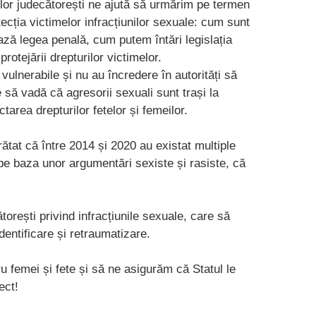
lor judecătorești ne ajută să urmărim pe termen
tecția victimelor infracțiunilor sexuale: cum sunt
ză legea penală, cum putem întări legislația
rotejării drepturilor victimelor.
vulnerabile și nu au încredere în autorități să
 să vadă că agresorii sexuali sunt trași la
tarea drepturilor fetelor și femeilor.
rătat că între 2014 și 2020 au existat multiple
, pe baza unor argumentări sexiste și rasiste, că
orești privind infracțiunile sexuale, care să
dentificare și retraumatizare.
u femei și fete și să ne asigurăm că Statul le
ect!