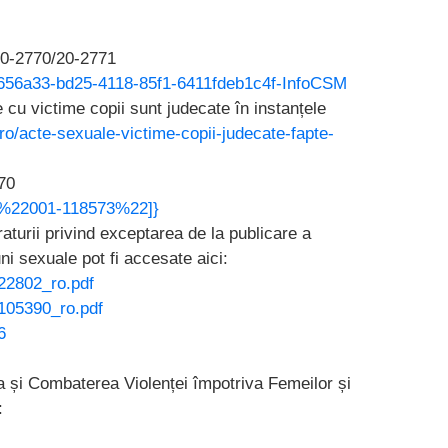
.20-2770/20-2771
c656a33-bd25-4118-85f1-6411fdeb1c4f-InfoCSM
 cu victime copii sunt judecate în instanțele
.ro/acte-sexuale-victime-copii-judecate-fapte-
70
:[%22001-118573%22]}
raturii privind exceptarea de la publicare a
uni sexuale pot fi accesate aici:
22802_ro.pdf
_105390_ro.pdf
6
ea și Combaterea Violenței împotriva Femeilor și
: