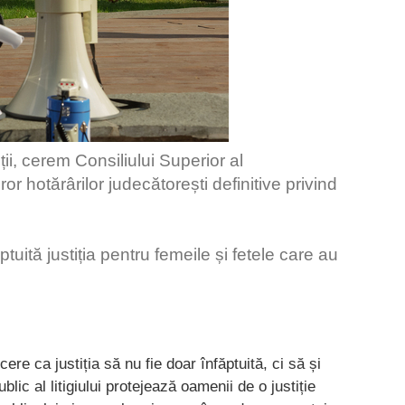
ii, cerem Consiliului Superior al
or hotărârilor judecătorești definitive privind
tuită justiția pentru femeile și fetele care au
e ca justiția să nu fie doar înfăptuită, ci să și
ic al litigiului protejează oamenii de o justiție