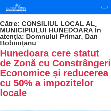
Skip
to
main
content
Către:
CONSILIUL LOCAL AL
MUNICIPIULUI HUNEDOARA În
atenția: Domnului Primar, Dan
Bobouțanu
Hunedoara cere statut
de Zonă cu Constrângeri
Economice și reducerea
cu 50% a impozitelor
locale