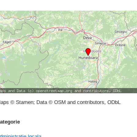
aps © Stamen; Data © OSM and contributors, ODbL
ategorie
dministratie locala