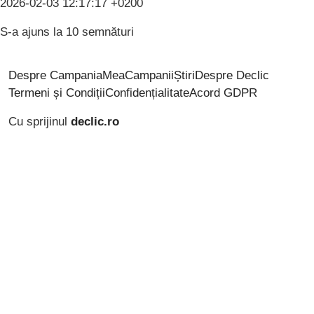
2026-02-03 12:17:17 +0200
S-a ajuns la 10 semnături
Despre CampaniaMea
Campanii
Știri
Despre Declic
Termeni și Condiții
Confidențialitate
Acord GDPR
Cu sprijinul
declic.ro