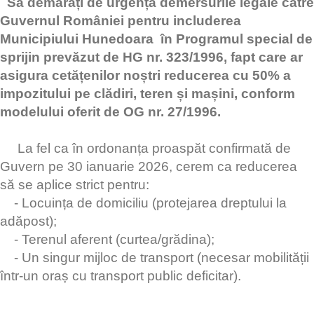
Să demarați de urgență demersurile legale către
Guvernul României pentru includerea
Municipiului Hunedoara în Programul special de
sprijin prevăzut de HG nr. 323/1996, fapt care ar
asigura cetățenilor noștri reducerea cu 50% a
impozitului pe clădiri, teren și mașini, conform
modelului oferit de OG nr. 27/1996.
La fel ca în ordonanța proaspăt confirmată de
Guvern pe 30 ianuarie 2026, cerem ca reducerea
să se aplice strict pentru:
- Locuința de domiciliu (protejarea dreptului la
adăpost);
- Terenul aferent (curtea/grădina);
- Un singur mijloc de transport (necesar mobilității
într-un oraș cu transport public deficitar).