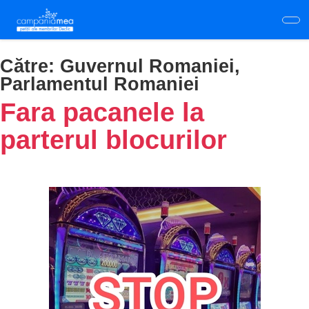
Skip
to
main
content
Către:
Guvernul Romaniei,
Parlamentul Romaniei
Fara pacanele la
parterul blocurilor