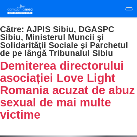
Skip
to
main
content
Către:
AJPIS Sibiu, DGASPC
Sibiu, Ministerul Muncii și
Solidarității Sociale și Parchetul
de pe lângă Tribunalul Sibiu
Demiterea directorului
asociației Love Light
Romania acuzat de abuz
sexual de mai multe
victime