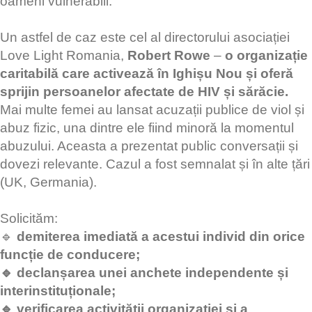
oameni vulnerabili.
Un astfel de caz este cel al directorului asociației
Love Light Romania,
Robert Rowe
–
o organizație
caritabilă care activează în Ighișu Nou și oferă
sprijin persoanelor afectate de HIV și sărăcie.
Mai multe femei au lansat acuzații publice de viol și
abuz fizic, una dintre ele fiind minoră la momentul
abuzului. Aceasta a prezentat public conversații și
dovezi relevante. Cazul a fost semnalat și în alte țări
(UK, Germania).
Solicităm:
🔹
demiterea imediată a acestui individ din orice
funcție de conducere;
🔹 declanșarea unei anchete independente și
interinstituționale;
🔹 verificarea activității organizației și a