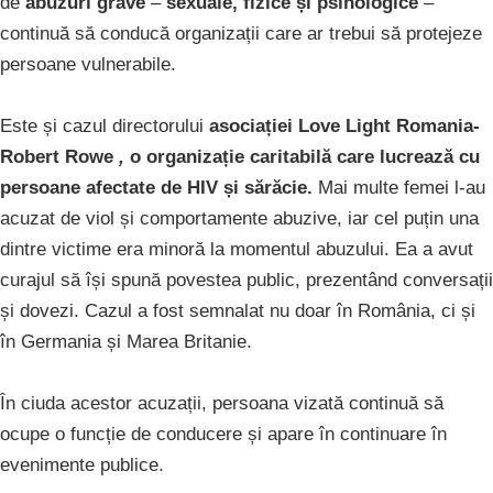
de
abuzuri grave
–
sexuale, fizice și psihologice
–
continuă să conducă organizații care ar trebui să protejeze
persoane vulnerabile.
Este și cazul directorului
asociației Love Light Romania-
Robert Rowe
,
o organizație caritabilă care lucrează cu
persoane afectate de HIV și sărăcie.
Mai multe femei l-au
acuzat de viol și comportamente abuzive, iar cel puțin una
dintre victime era minoră la momentul abuzului. Ea a avut
curajul să își spună povestea public, prezentând conversații
și dovezi. Cazul a fost semnalat nu doar în România, ci și
în Germania și Marea Britanie.
În ciuda acestor acuzații, persoana vizată continuă să
ocupe o funcție de conducere și apare în continuare în
evenimente publice.