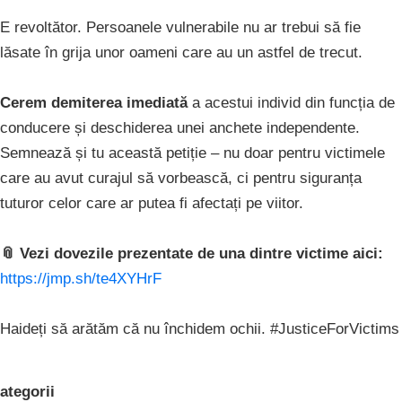
E revoltător. Persoanele vulnerabile nu ar trebui să fie
lăsate în grija unor oameni care au un astfel de trecut.
Cerem demiterea imediată
a acestui individ din funcția de
conducere și deschiderea unei anchete independente.
Semnează și tu această petiție – nu doar pentru victimele
care au avut curajul să vorbească, ci pentru siguranța
tuturor celor care ar putea fi afectați pe viitor.
📎 Vezi dovezile prezentate de una dintre victime aici:
https://jmp.sh/te4XYHrF
Haideți să arătăm că nu închidem ochii. #JusticeForVictims
ategorii