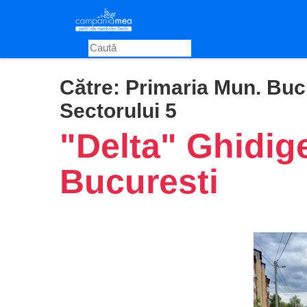
Skip
to
main
content
Către:
Primaria Mun. Bucu
Sectorului 5
"Delta" Ghidig
Bucuresti