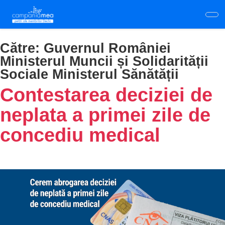
Skip
to
main
content
Către:
Guvernul României
Ministerul Muncii și Solidarității
Sociale Ministerul Sănătății
Contestarea deciziei de
neplata a primei zile de
concediu medical