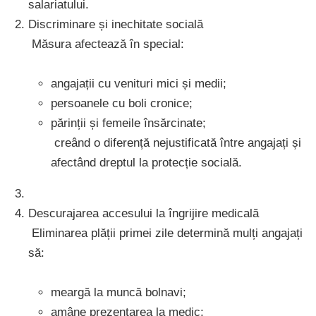
salariatului.
Discriminare și inechitate socială
Măsura afectează în special:
angajații cu venituri mici și medii;
persoanele cu boli cronice;
părinții și femeile însărcinate;
creând o diferență nejustificată între angajați și
afectând dreptul la protecție socială.
Descurajarea accesului la îngrijire medicală
Eliminarea plății primei zile determină mulți angajați
să:
meargă la muncă bolnavi;
amâne prezentarea la medic;