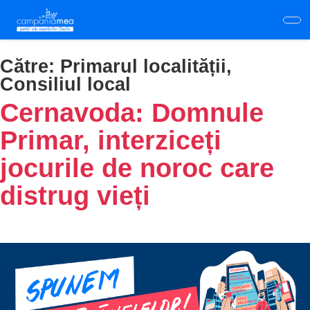
Skip
to
main
content
Către:
Primarul localității,
Consiliul local
Cernavoda: Domnule
Primar, interziceți
jocurile de noroc care
distrug vieți