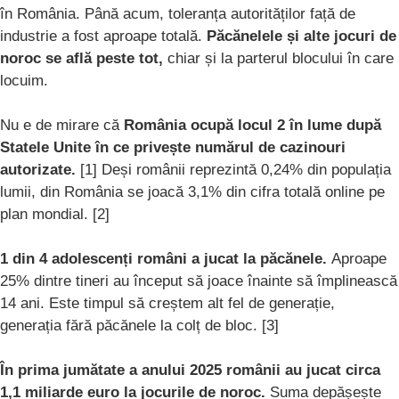
în România. Până acum, toleranța autorităților față de
industrie a fost aproape totală.
Păcănelele și alte jocuri de
noroc se află peste tot,
chiar și la parterul blocului în care
locuim.
Nu e de mirare că
România ocupă locul 2 în lume după
Statele Unite în ce privește numărul de cazinouri
autorizate.
[1] Deși românii reprezintă 0,24% din populația
lumii, din România se joacă 3,1% din cifra totală online pe
plan mondial. [2]
1 din 4 adolescenți români a jucat la păcănele.
Aproape
25% dintre tineri au început să joace înainte să împlinească
14 ani. Este timpul să creștem alt fel de generație,
generația fără păcănele la colț de bloc. [3]
În prima jumătate a anului 2025 românii au jucat circa
1,1 miliarde euro la jocurile de noroc.
Suma depășește