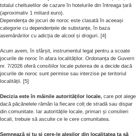
totalul cheltuielilor de cazare în hotelurile din întreaga țară
(aproximativ 1 miliard euro).
Dependența de jocuri de noroc este clasată în aceeași
categorie cu dependențele de substanțe, în baza
asemănărilor cu adicția de alcool și droguri. [4]
Acum avem, în sfârșit, instrumentul legal pentru a scoate
jocurile de noroc în afara localităților. Ordonanța de Guvern
nr. 7/2026 oferă consiliilor locale puterea de a decide dacă
jocurile de noroc sunt permise sau interzise pe teritoriul
localității. [5]
Decizia este în mâinile autorităților locale,
care pot alege
dacă păcănelele rămân la fiecare colț de stradă sau dispar
din comunitate. Iar autoritățile locale, primari și consilieri
locali, trebuie să asculte ce le cere comunitatea.
Semnează și tu și cere-le aleșilor din localitatea ta să