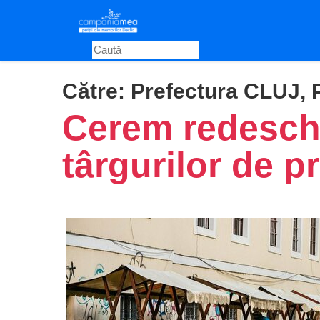
Skip
to
main
content
Către:
Prefectura CLUJ, 
Cerem redesch
târgurilor de p