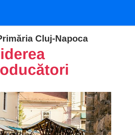
Primăria Cluj-Napoca
iderea
roducători