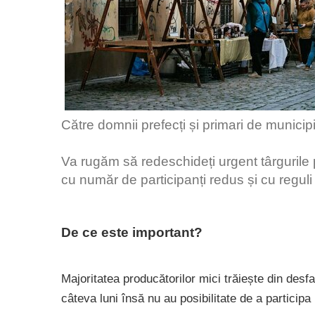
Către domnii prefecți și primari de municipi
Va rugăm să redeschideți urgent târgurile p
cu număr de participanți redus și cu reguli 
De ce este important?
Majoritatea producătorilor mici trăiește din desfa
câteva luni însă nu au posibilitate de a participa 