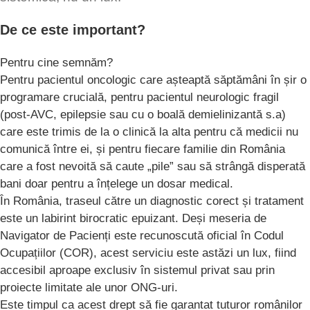
De ce este important?
Pentru cine semnăm?
​Pentru pacientul oncologic care așteaptă săptămâni în șir o
programare crucială, pentru pacientul neurologic fragil
(post-AVC, epilepsie sau cu o boală demielinizantă s.a)
care este trimis de la o clinică la alta pentru că medicii nu
comunică între ei, și pentru fiecare familie din România
care a fost nevoită să caute „pile” sau să strângă disperată
bani doar pentru a înțelege un dosar medical.
​În România, traseul către un diagnostic corect și tratament
este un labirint birocratic epuizant. Deși meseria de
Navigator de Pacienți este recunoscută oficial în Codul
Ocupațiilor (COR), acest serviciu este astăzi un lux, fiind
accesibil aproape exclusiv în sistemul privat sau prin
proiecte limitate ale unor ONG-uri.
​Este timpul ca acest drept să fie garantat tuturor românilor