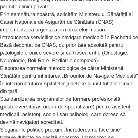
permite clinici private.
Prin semnătura noastră, solicităm Ministerului Sănătății și
Casei Naționale de Asigurări de Sănătate (CNAS)
implementarea urgentă a următoarelor măsuri:
​Introducerea serviciilor de navigare medicală în Pachetul de
Bază decontat de CNAS, cu prioritate absolută pentru
patologiile cronice severe și cu traseu critic (Oncologie,
Neurologie, Boli Rare, Pediatrie complexă).
​Elaborarea normelor metodologice de către Ministerul
Sănătății pentru înființarea „Birourilor de Navigare Medicală”
în interiorul tuturor spitalelor județene și institutelor clinice
din țară.
​Standardizarea programelor de formare profesională
(postuniversitară/cursuri de specializare) pentru asistenți
medicali, asistenți sociali sau psihologi care doresc să
devină navigatori acreditați.
​Sloganurile politice precum „Încrederea ne face bine”
trebuie dublate de decizii concrete. Încrederea se