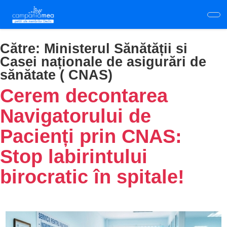
Skip
to
main
content
Către:
Ministerul Sănătății si
Casei naționale de asigurări de
sănătate ( CNAS)
Cerem decontarea
Navigatorului de
Pacienți prin CNAS:
Stop labirintului
birocratic în spitale!