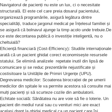
​Navigatorul de pacienți nu este un lux, ci o necesitate
structurală. El este cel care preia dosarul pacientului,
organizează programările, asigură legătura dintre
specialități, traduce jargonul medical pe înțelesul familiei și
se asigură că bolnavul ajunge la timp acolo unde trebuie.De
ce este decontarea publică o investiție inteligentă, nu o
cheltuială?
​Eficiență financiară (Cost-Efficiency): Studiile internaționale
arată că un pacient ghidat corect economisește resursele
statului. Se elimină analizele repetate inutil din lipsă de
comunicare și se reduc prezentările nejustificate și
costisitoare la Unitățile de Primiri Urgențe (UPU).
​Degrevarea medicilor: Scoaterea birocrației de pe umerii
medicilor din spitale le va permite acestora să consulte mai
mulți pacienți și să scurteze cozile din ambulatorii.
​Echitate socială: Sănătatea nu are voie să fie o loterie. Un
pacient din mediul rural sau cu venituri mici are exact
același drept la ghidaj medical ca un pacient care își