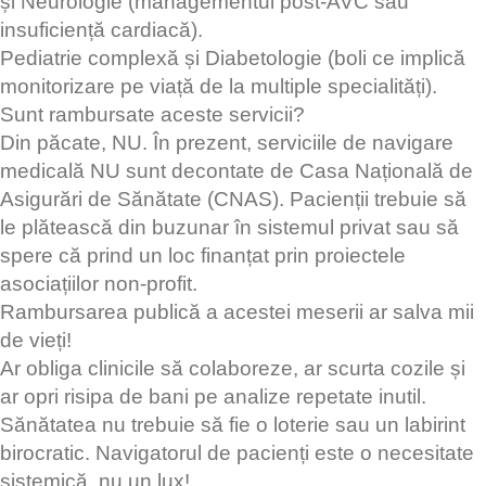
și Neurologie (managementul post-AVC sau
insuficiență cardiacă).
Pediatrie complexă și Diabetologie (boli ce implică
monitorizare pe viață de la multiple specialități).
Sunt rambursate aceste servicii?
Din păcate, NU. În prezent, serviciile de navigare
medicală NU sunt decontate de Casa Națională de
Asigurări de Sănătate (CNAS). Pacienții trebuie să
le plătească din buzunar în sistemul privat sau să
spere că prind un loc finanțat prin proiectele
asociațiilor non-profit.
Rambursarea publică a acestei meserii ar salva mii
de vieți!
Ar obliga clinicile să colaboreze, ar scurta cozile și
ar opri risipa de bani pe analize repetate inutil.
Sănătatea nu trebuie să fie o loterie sau un labirint
birocratic. Navigatorul de pacienți este o necesitate
sistemică, nu un lux!