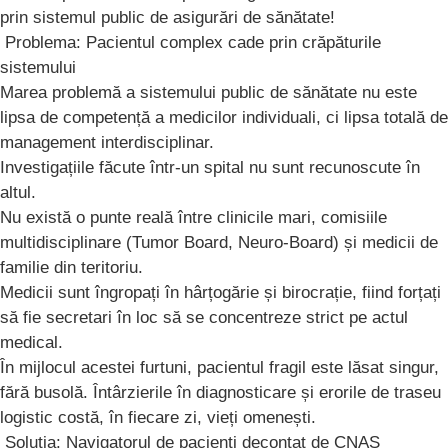
prin sistemul public de asigurări de sănătate!
​ Problema: Pacientul complex cade prin crăpăturile
sistemului
​Marea problemă a sistemului public de sănătate nu este
lipsa de competență a medicilor individuali, ci lipsa totală de
management interdisciplinar.
​Investigațiile făcute într-un spital nu sunt recunoscute în
altul.
​Nu există o punte reală între clinicile mari, comisiile
multidisciplinare (Tumor Board, Neuro-Board) și medicii de
familie din teritoriu.
​Medicii sunt îngropați în hârțogărie și birocrație, fiind forțați
să fie secretari în loc să se concentreze strict pe actul
medical.
​În mijlocul acestei furtuni, pacientul fragil este lăsat singur,
fără busolă. Întârzierile în diagnosticare și erorile de traseu
logistic costă, în fiecare zi, vieți omenești.
​ Soluția: Navigatorul de pacienți decontat de CNAS