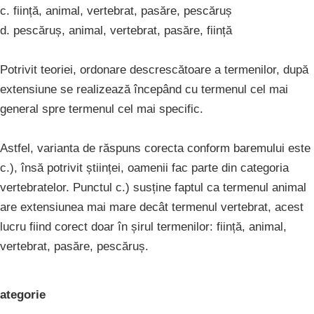
c. ființă, animal, vertebrat, pasăre, pescăruș
d. pescăruș, animal, vertebrat, pasăre, ființă
Potrivit teoriei, ordonare descrescătoare a termenilor, după
extensiune se realizează începând cu termenul cel mai
general spre termenul cel mai specific.
Astfel, varianta de răspuns corecta conform baremului este
c.), însă potrivit științei, oamenii fac parte din categoria
vertebratelor. Punctul c.) susține faptul ca termenul animal
are extensiunea mai mare decât termenul vertebrat, acest
lucru fiind corect doar în șirul termenilor: ființă, animal,
vertebrat, pasăre, pescăruș.
ategorie