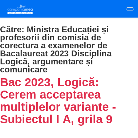
Skip
to
main
content
Către:
Ministra Educației și
profesorii din comisia de
corectura a examenelor de
Bacalaureat 2023 Disciplina
Logică, argumentare și
comunicare
Bac 2023, Logică:
Cerem acceptarea
multiplelor variante -
Subiectul I A, grila 9