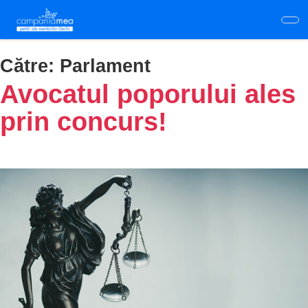
Skip
to
main
content
Către:
Parlament
Avocatul poporului ales
prin concurs!