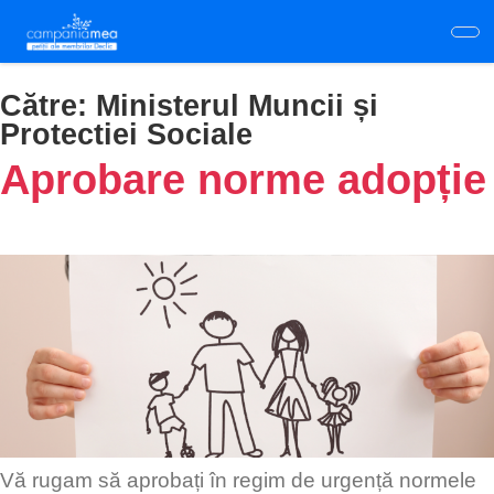
Skip
to
main
content
Către:
Ministerul Muncii și
Protectiei Sociale
Aprobare norme adopție
Vă rugam să aprobați în regim de urgență normele