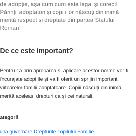
de adopție, așa cum cum este legal și corect!
Părinții adoptatori și copiii lor născuți din inimă
merită respect și dreptate din partea Statului
Roman!
De ce este important?
Pentru că prin aprobarea și aplicare acestor norme vor fi
încurajate adopțiile și va fi oferit un sprijin important
viitoarelor familii adoptatoare. Copiii născuți din inimă
merită aceleași drepturi ca și cei naturali.
ategorii
una guvernare
Drepturile copilului
Familie