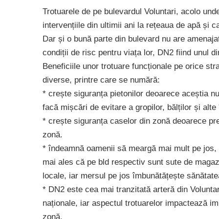
Trotuarele de pe bulevardul Voluntari, acolo und
intervențiile din ultimii ani la rețeaua de apă și c
Dar și o bună parte din bulevard nu are amenajată
condiții de risc pentru viața lor, DN2 fiind unul d
Beneficiile unor trotuare funcționale pe orice str
diverse, printre care se numără:
* crește siguranța pietonilor deoarece aceștia n
facă mișcări de evitare a gropilor, bălților și alte
* crește siguranța caselor din zonă deoarece prev
zonă.
* îndeamnă oamenii să meargă mai mult pe jos, i
mai ales că pe bld respectiv sunt sute de magazine
locale, iar mersul pe jos îmbunătățește sănătat
* DN2 este cea mai tranzitată arteră din Volunta
naționale, iar aspectul trotuarelor impactează im
zonă.