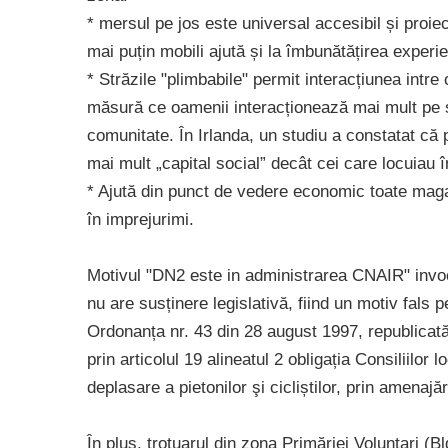
* mersul pe jos este universal accesibil și proiec
mai puțin mobili ajută și la îmbunătățirea experi
* Străzile "plimbabile" permit interacțiunea intre 
măsură ce oamenii interacționează mai mult pe s
comunitate. În Irlanda, un studiu a constatat că
mai mult „capital social” decât cei care locuiau
* Ajută din punct de vedere economic toate magaz
în imprejurimi.
Motivul "DN2 este in administrarea CNAIR" invoc
nu are susținere legislativă, fiind un motiv fals p
Ordonanța nr. 43 din 28 august 1997, republicată,
prin articolul 19 alineatul 2 obligația Consiliilor l
deplasare a pietonilor şi cicliștilor, prin amenajăr
În plus, trotuarul din zona Primăriei Voluntari (Bl