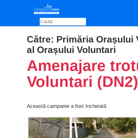
Skip
to
main
content
Către:
Primăria Orașului V
al Orașului Voluntari
Amenajare trot
Voluntari (DN2)
Această campanie a fost încheiată