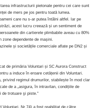
tarea infrastructurii pietonale pentru cei care sunt
enței de mers pe jos pentru toată lumea.
oameni care nu s-ar putea întâlni altfel. Iar pe
trăzi, acest lucru creează și un sentiment de
 persoanele din cartierele plimbabile aveau cu 80%
 în zone dependente de mașini.
inele și societățile comerciale aflate pe DN2 și
at de primăria Voluntari și SC Aurora Construct
entru a induce în eroare cetățenii din Voluntari.
 privind regimul drumurilor, stabilește în mod clar
ocale de a „asigura, în intravilan, condițiile de
i de trotuare şi piste.”
d Voluntari, Nr 74) a fost reabilitat de către