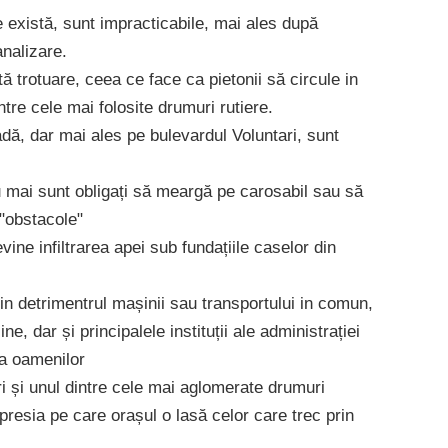
e există, sunt impracticabile, mai ales după
analizare.
 trotuare, ceea ce face ca pietonii să circule in
intre cele mai folosite drumuri rutiere.
adă, dar mai ales pe bulevardul Voluntari, sunt
u mai sunt obligați să meargă pe carosabil sau să
 "obstacole"
ine infiltrarea apei sub fundațiile caselor din
n detrimentrul mașinii sau transportului in comun,
, dar și principalele instituții ale administrației
ea oamenilor
ri și unul dintre cele mai aglomerate drumuri
presia pe care orașul o lasă celor care trec prin