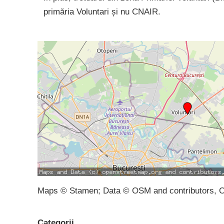
primăria Voluntari și nu CNAIR.
Maps © Stamen; Data © OSM and contributors, 
Categorii