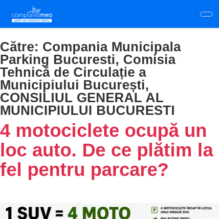
Skip
to
main
content
Către:
Compania Municipala
Parking Bucuresti, Comisia
Tehnică de Circulație a
Municipiului București,
CONSILIUL GENERAL AL
MUNICIPIULUI BUCURESTI
4 motociclete ocupă un
loc auto. De ce plătim la
fel pentru parcare?