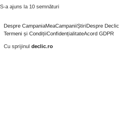
S-a ajuns la 10 semnături
Despre CampaniaMea
Campanii
Știri
Despre Declic
Termeni și Condiții
Confidențialitate
Acord GDPR
Cu sprijinul
declic.ro