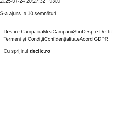
2025-07-24 20:27:32 +0300
S-a ajuns la 10 semnături
Despre CampaniaMea
Campanii
Știri
Despre Declic
Termeni și Condiții
Confidențialitate
Acord GDPR
Cu sprijinul
declic.ro