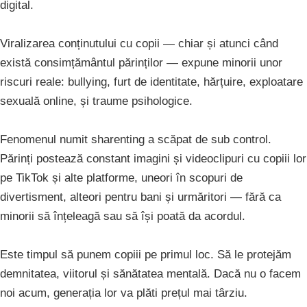
digital.
Viralizarea conținutului cu copii — chiar și atunci când
există consimțământul părinților — expune minorii unor
riscuri reale: bullying, furt de identitate, hărțuire, exploatare
sexuală online, și traume psihologice.
Fenomenul numit sharenting a scăpat de sub control.
Părinți postează constant imagini și videoclipuri cu copiii lor
pe TikTok și alte platforme, uneori în scopuri de
divertisment, alteori pentru bani și urmăritori — fără ca
minorii să înțeleagă sau să își poată da acordul.
Este timpul să punem copiii pe primul loc. Să le protejăm
demnitatea, viitorul și sănătatea mentală. Dacă nu o facem
noi acum, generația lor va plăti prețul mai târziu.