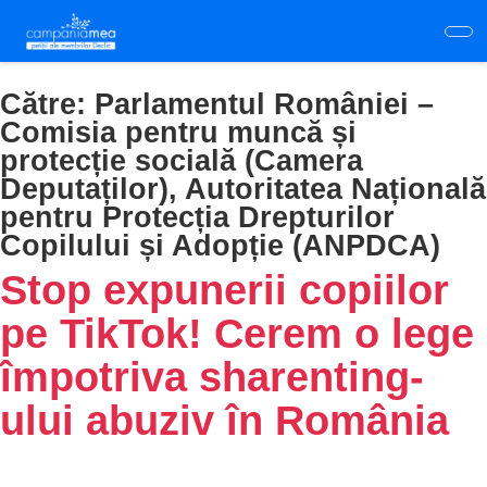
Skip
to
main
content
Către:
Parlamentul României –
Comisia pentru muncă și
protecție socială (Camera
Deputaților), Autoritatea Națională
pentru Protecția Drepturilor
Copilului și Adopție (ANPDCA)
Stop expunerii copiilor
pe TikTok! Cerem o lege
împotriva sharenting-
ului abuziv în România