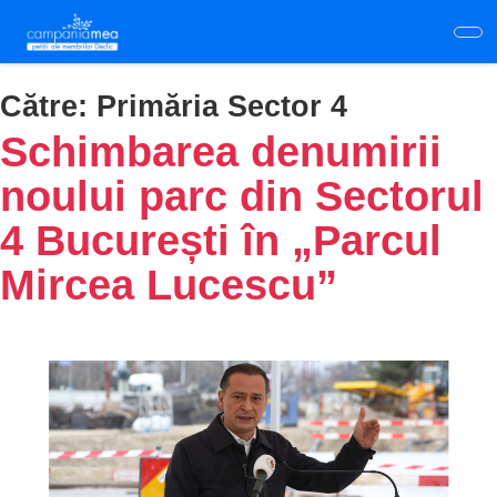
Skip
to
main
content
Către:
Primăria Sector 4
Schimbarea denumirii
noului parc din Sectorul
4 București în „Parcul
Mircea Lucescu”