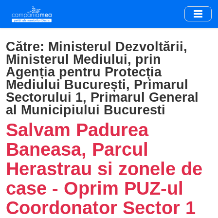
Skip
to
main
content
Către:
Ministerul Dezvoltării,
Ministerul Mediului, prin
Agenția pentru Protecția
Mediului București, Primarul
Sectorului 1, Primarul General
al Municipiului Bucuresti
Salvam Padurea
Baneasa, Parcul
Herastrau si zonele de
case - Oprim PUZ-ul
Coordonator Sector 1