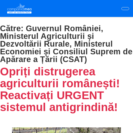
Skip
to
main
content
Către:
Guvernul României,
Ministerul Agriculturii și
Dezvoltării Rurale, Ministerul
Economiei și Consiliul Suprem de
Apărare a Țării (CSAT)
Opriți distrugerea
agriculturii românești!
Reactivați URGENT
sistemul antigrindină!