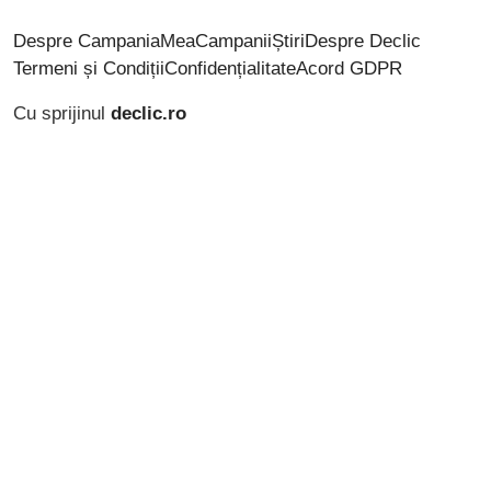
Despre CampaniaMea
Campanii
Știri
Despre Declic
Termeni și Condiții
Confidențialitate
Acord GDPR
Cu sprijinul
declic.ro