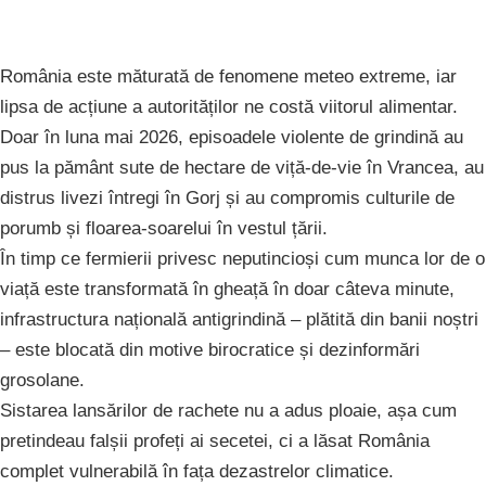
România este măturată de fenomene meteo extreme, iar
lipsa de acțiune a autorităților ne costă viitorul alimentar.
Doar în luna mai 2026, episoadele violente de grindină au
pus la pământ sute de hectare de viță-de-vie în Vrancea, au
distrus livezi întregi în Gorj și au compromis culturile de
porumb și floarea-soarelui în vestul țării.
În timp ce fermierii privesc neputincioși cum munca lor de o
viață este transformată în gheață în doar câteva minute,
infrastructura națională antigrindină – plătită din banii noștri
– este blocată din motive birocratice și dezinformări
grosolane.
Sistarea lansărilor de rachete nu a adus ploaie, așa cum
pretindeau falșii profeți ai secetei, ci a lăsat România
complet vulnerabilă în fața dezastrelor climatice.