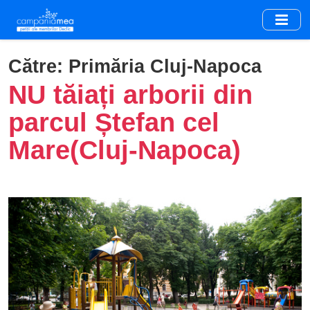
Skip
to
main
content
Către:
Primăria Cluj-Napoca
NU tăiați arborii din
parcul Ștefan cel
Mare(Cluj-Napoca)