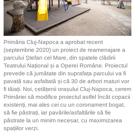
Primăria Cluj-Napoca a aprobat recent
(septembrie 2020) un proiect de reamenajare a
parcului Ștefan cel Mare, din spatele clădirii
Teatrului Național și a Operei Române. Proiectul
prevede că jumătate din suprafața parcului va fi
pavată sau asfaltată și că 30 de arbori maturi vor
fi tăiați. Noi, cetățenii orașului Cluj-Napoca, cerem
Primăriei să modifice proiectul astfel încât copacii
existenți, mai ales cei cu un coronament bogat,
să fie păstrați, iar pavările/asfaltările să fie
păstrate la un minim necesar, cu maximizarea
spațiilor verzi.