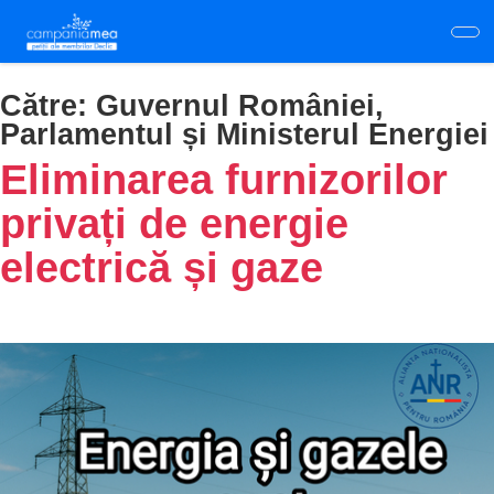
Skip
to
main
content
Către:
Guvernul României,
Parlamentul și Ministerul Energiei
Eliminarea furnizorilor
privați de energie
electrică și gaze