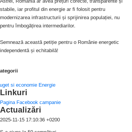
Astfel, România ar avea prețuri corecte, transparente și
stabile, iar profitul din energie ar fi folosit pentru
modernizarea infrastructurii și sprijinirea populației, nu
pentru îmbogățirea intermediarilor.
Semnează această petiție pentru o Românie energetic
independentă și echitabilă!
ategorii
uget si economie
Energie
Linkuri
Pagina Facebook campanie
Actualizări
2025-11-15 17:10:36 +0200