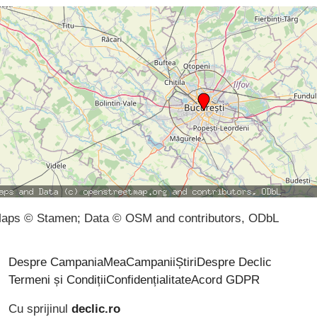
aps © Stamen; Data © OSM and contributors, ODbL
Despre CampaniaMea
Campanii
Știri
Despre Declic
Termeni și Condiții
Confidențialitate
Acord GDPR
Cu sprijinul
declic.ro