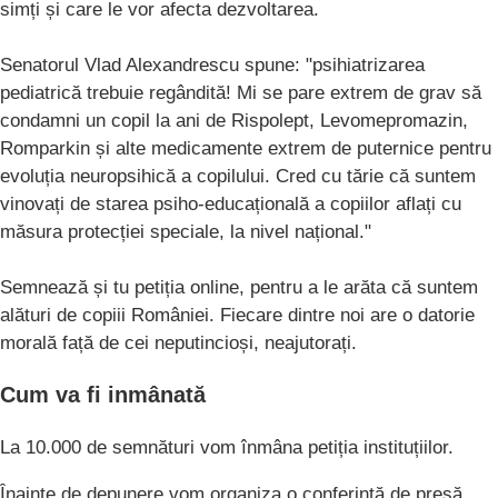
simți și care le vor afecta dezvoltarea.
Senatorul Vlad Alexandrescu spune: "psihiatrizarea
pediatrică trebuie regândită! Mi se pare extrem de grav să
condamni un copil la ani de Rispolept, Levomepromazin,
Romparkin și alte medicamente extrem de puternice pentru
evoluția neuropsihică a copilului. Cred cu tărie că suntem
vinovați de starea psiho-educațională a copiilor aflați cu
măsura protecției speciale, la nivel național."
Semnează și tu petiția online, pentru a le arăta că suntem
alături de copiii României. Fiecare dintre noi are o datorie
morală față de cei neputincioși, neajutorați.
Cum va fi inmânată
La 10.000 de semnături vom înmâna petiția instituțiilor.
Înainte de depunere vom organiza o conferință de presă