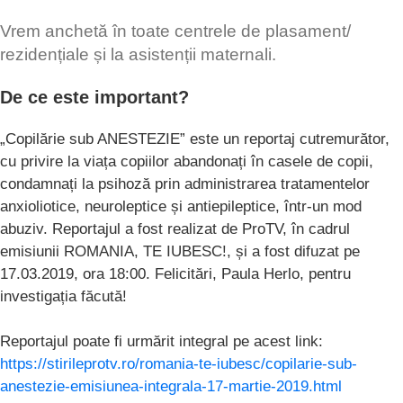
Vrem anchetă în toate centrele de plasament/
rezidențiale și la asistenții maternali.
De ce este important?
„Copilărie sub ANESTEZIE” este un reportaj cutremurător,
cu privire la viața copiilor abandonați în casele de copii,
condamnați la psihoză prin administrarea tratamentelor
anxioliotice, neuroleptice și antiepileptice, într-un mod
abuziv. Reportajul a fost realizat de ProTV, în cadrul
emisiunii ROMANIA, TE IUBESC!, și a fost difuzat pe
17.03.2019, ora 18:00. Felicitări, Paula Herlo, pentru
investigația făcută!
Reportajul poate fi urmărit integral pe acest link:
https://stirileprotv.ro/romania-te-iubesc/copilarie-sub-
anestezie-emisiunea-integrala-17-martie-2019.html