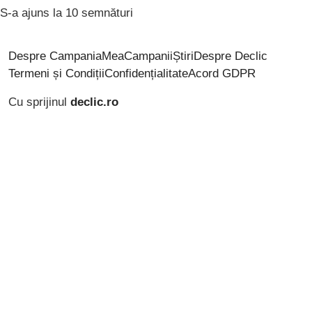
S-a ajuns la 10 semnături
Despre CampaniaMea
Campanii
Știri
Despre Declic
Termeni și Condiții
Confidențialitate
Acord GDPR
Cu sprijinul
declic.ro