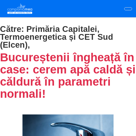
Skip
to
main
content
Către:
Primăria Capitalei,
Termoenergetica și CET Sud
(Elcen),
Bucureștenii îngheață în
case: cerem apă caldă și
căldură în parametri
normali!