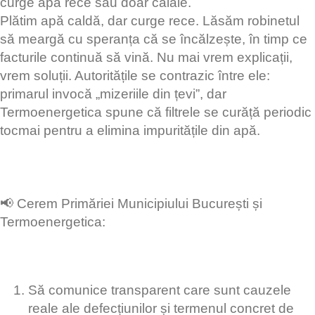
curge apă rece sau doar călâie.
Plătim apă caldă, dar curge rece. Lăsăm robinetul
să meargă cu speranța că se încălzește, în timp ce
facturile continuă să vină. Nu mai vrem explicații,
vrem soluții. Autoritățile se contrazic între ele:
primarul invocă „mizeriile din țevi”, dar
Termoenergetica spune că filtrele se curăță periodic
tocmai pentru a elimina impuritățile din apă.
📢 Cerem Primăriei Municipiului București și
Termoenergetica:
Să comunice transparent care sunt cauzele
reale ale defecțiunilor și termenul concret de